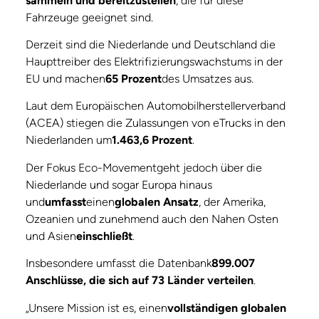
sammeln und bereitzustellen
, die für diese
Fahrzeuge geeignet sind.
Derzeit sind die Niederlande und Deutschland die
Haupttreiber des Elektrifizierungswachstums in der
EU und machen
65 Prozent
des Umsatzes aus.
Laut dem Europäischen Automobilherstellerverband
(ACEA) stiegen die Zulassungen von eTrucks in den
Niederlanden um
1.463,6 Prozent
.
Der Fokus Eco-Movementgeht jedoch über die
Niederlande und sogar Europa hinaus
und
umfasst
einen
globalen Ansatz
, der Amerika,
Ozeanien und zunehmend auch den Nahen Osten
und Asien
einschließt
.
Insbesondere umfasst die Datenbank
899.007
Anschlüsse, die sich auf 73 Länder verteilen
.
„Unsere Mission ist es, einen
vollständigen globalen