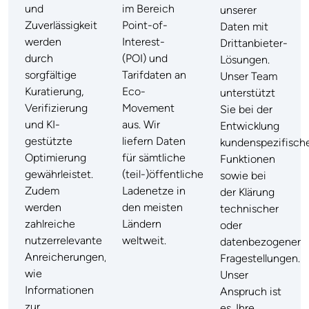
und
im Bereich
unserer
Zuverlässigkeit
Point-of-
Daten mit
werden
Interest-
Drittanbieter-
durch
(POI) und
Lösungen.
sorgfältige
Tarifdaten an
Unser Team
Kuratierung,
Eco-
unterstützt
Verifizierung
Movement
Sie bei der
und KI-
aus. Wir
Entwicklung
gestützte
liefern Daten
kundenspezifisch
Optimierung
für sämtliche
Funktionen
gewährleistet.
(teil-)öffentlichen
sowie bei
Zudem
Ladenetze in
der Klärung
werden
den meisten
technischer
zahlreiche
Ländern
oder
nutzerrelevante
weltweit.
datenbezogener
Anreicherungen,
Fragestellungen.
wie
Unser
Informationen
Anspruch ist
zur
es, Ihre