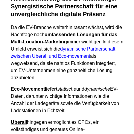
Synergistische Partnerschaft für eine
unvergleichliche digitale Präsenz
Da die EV-Branche weiterhin rasant wächst, wird die
Nachfrage nach
umfassenden Lösungen für das
Multi-Location-Marketing
immer wichtiger. In diesem
Umfeld erweist sich die
dynamische Partnerschaft
zwischen Uberall und Eco-movement
als
wegweisend, da sie nahtlos Funktionen integriert,
um EV-Unternehmen eine ganzheitliche Lösung
anzubieten.
Eco-Movement
liefert
statische
und
dynamische
EV-
Daten, darunter wichtige Informationen wie die
Anzahl der Ladegeräte sowie die Verfügbarkeit von
Ladestationen in Echtzeit.
Uberall
hingegen ermöglicht es CPOs, ein
vollständiges und genaues Online-