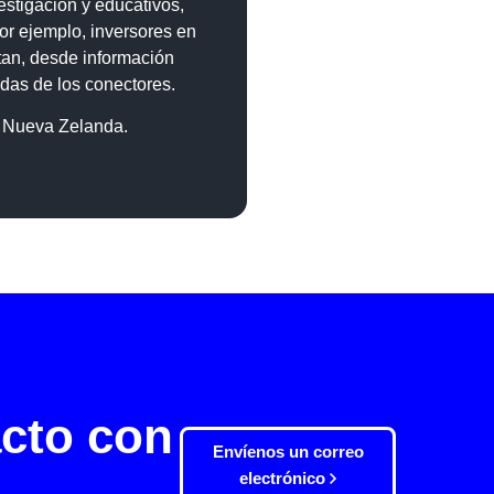
estigación y educativos,
or ejemplo, inversores en
tan, desde información
adas de los conectores.
y Nueva Zelanda.
cto con
Envíenos un correo
electrónico