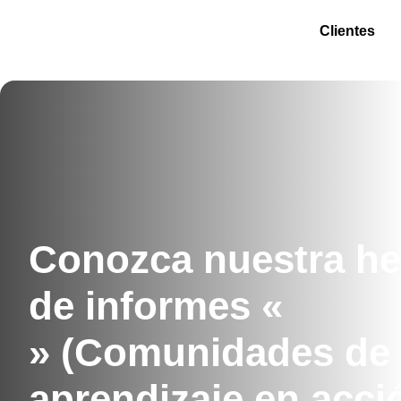
Clientes
Conozca nuestra he
de informes «
» (Comunidades de
aprendizaje en acci