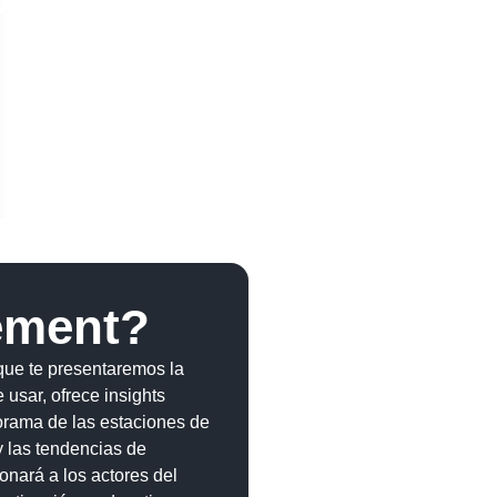
ement?
 que te presentaremos la
usar, ofrece insights
norama de las estaciones de
 las tendencias de
nará a los actores del