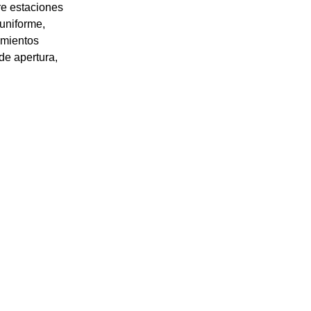
re estaciones
 uniforme,
imientos
 de apertura,