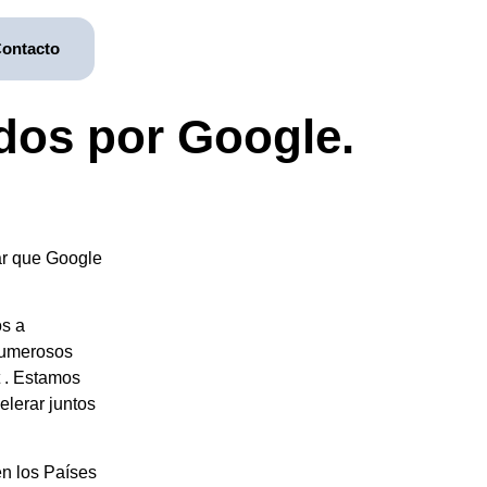
ontacto
dos por Google.
ar que Google
os a
 numerosos
 . Estamos
lerar juntos
n los Países