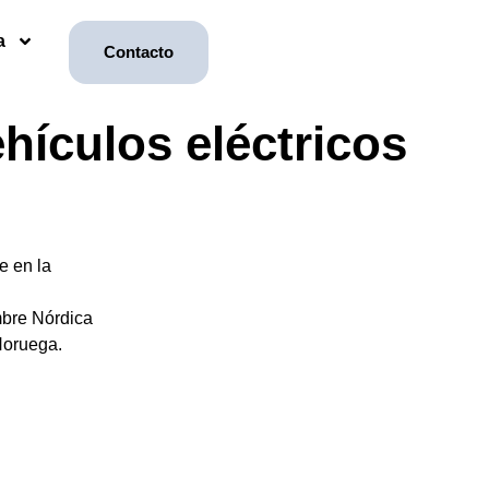
a
Contacto
ículos eléctricos
e en la
mbre Nórdica
Noruega.